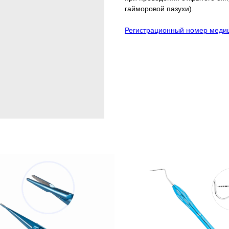
гайморовой пазухи).
Регистрационный номер медиц