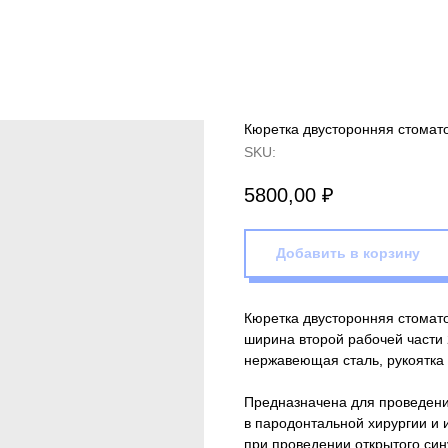
Кюретка двусторонняя стомат
SKU:
5800,00
₽
Добавить в корзину
Кюретка двусторонняя стомато
ширина второй рабочей части 
нержавеющая сталь, рукоятка 
Предназначена для проведени
в пародонтальной хирургии и 
при проведении открытого син