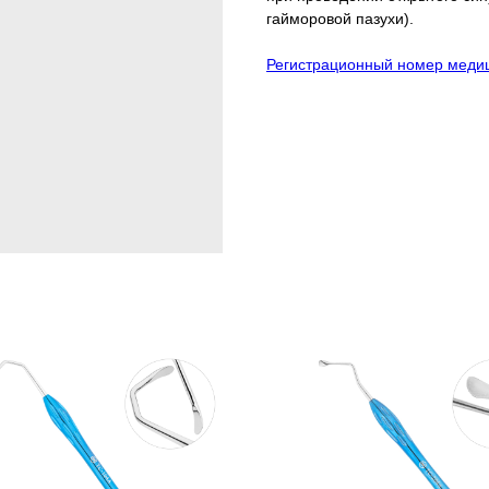
гайморовой пазухи).
Регистрационный номер медиц