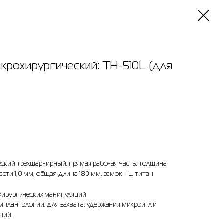
крохирургический: TH-510L (для
ский трехшарнирный, прямая рабочая часть, толщина
сти 1,0 мм, общая длина 180 мм, замок - L, титан
хирургических манипуляций
мплантологии: для захвата, удержания микроигл и
ций.