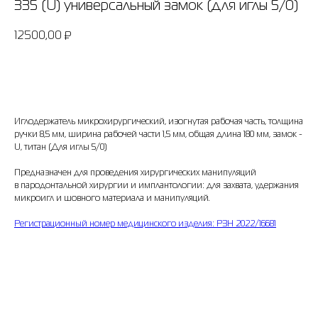
335 (U) универсальный замок (для иглы 5/0)
12500,00
₽
Добавить в корзину
Иглодержатель микрохирургический, изогнутая рабочая часть, толщина
ручки 8,5 мм, ширина рабочей части 1,5 мм, общая длина 180 мм, замок -
U, титан (Для иглы 5/0)
Предназначен для проведения хирургических манипуляций
в пародонтальной хирургии и имплантологии: для захвата, удержания
микроигл и шовного материала и манипуляций.
Регистрационный номер медицинского изделия: РЗН 2022/16681