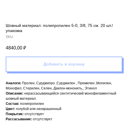
Шовный материал: полипропилен 5-0, 3/8, 75 см. 20 шт./
упаковка
SKU:
4840,00
₽
Добавить в корзину
Аналоги:
Пролен, Сурджипро ,Сурджилен , Премилен ,Мопилен,
Монофил, Стерилен, Селен, Даклон-мононить,, Этинол
Описание:
нерассасывающийся синтетический монофиламентный
шовный материал.
Состав:
полипропилен
Цвет:
голубой или неокрашенный
Покрытие:
отсутствует
Рассасывание:
отсутствует