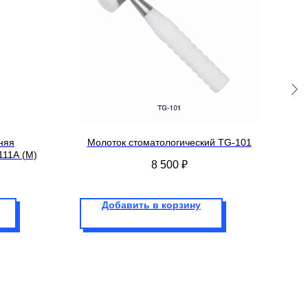
няя
Молоток стоматологический TG-101
111A (M)
с
8 500
₽
Добавить в корзину