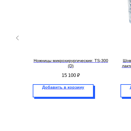
гический:
Ножницы микрохирургические: TS-300
Шов
 7/0)
(D)
лакт
15 100
₽
Добавить в корзину