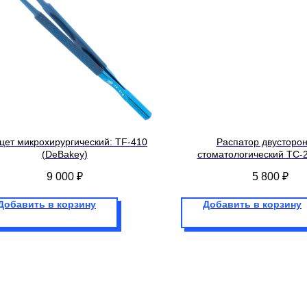
цет микрохирургический: TF-410
Распатор двусторо
(DeBakey)
стоматологический TC-
9 000
₽
5 800
₽
Добавить в корзину
Добавить в корзину