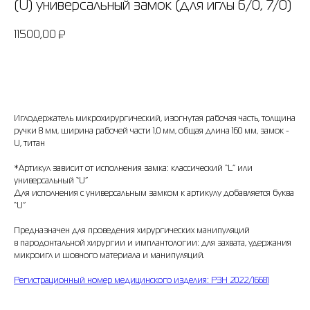
(U) универсальный замок (для иглы 6/0, 7/0)
11500,00
₽
Добавить в корзину
Иглодержатель микрохирургический, изогнутая рабочая часть, толщина
ручки 8 мм, ширина рабочей части 1,0 мм, общая длина 160 мм, замок -
U, титан
*Артикул зависит от исполнения замка: классический “L” или
универсальный “U”
Для исполнения с универсальным замком к артикулу добавляется буква
“U”
Предназначен для проведения хирургических манипуляций
в пародонтальной хирургии и имплантологии: для захвата, удержания
микроигл и шовного материала и манипуляций.
Регистрационный номер медицинского изделия: РЗН 2022/16681