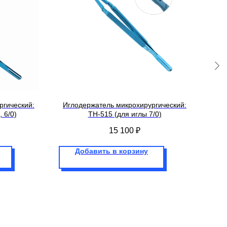
ргический:
Иглодержатель микрохирургический:
Игл
 6/0)
TH-515 (для иглы 7/0)
15 100
₽
Добавить в корзину