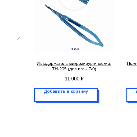
няя
Иглодержатель микрохирургический:
Ножн
08A (C)
TH-205 (для иглы 7/0)
11 000
₽
Добавить в корзину