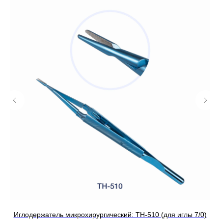
Иглодержатель микрохирургический: TH-510 (для иглы 7/0)
Иг