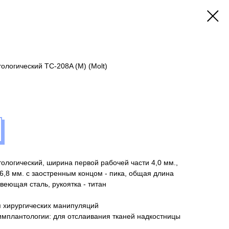
ологический TC-208A (M) (Molt)
ологический, ширина первой рабочей части 4,0 мм.,
6,8 мм. c заостренным концом - пика, общая длина
веющая сталь, рукоятка - титан
 хирургических манипуляций
имплантологии: для отслаивания тканей надкостницы